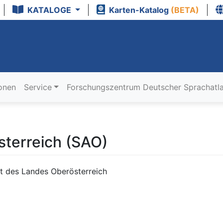
KATALOGE
Karten-Katalog
(BETA)
ionen
Service
Forschungszentrum Deutscher Sprachatl
sterreich (SAO)
ut des Landes Oberösterreich