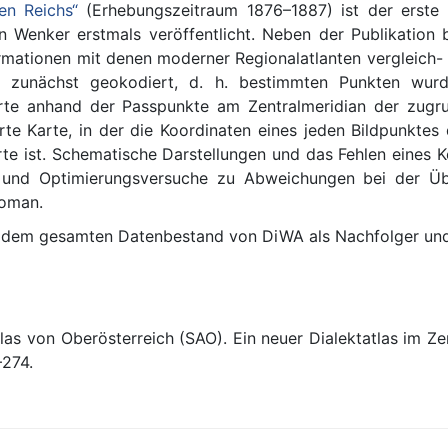
en Reichs“
(Erhebungszeitraum 1876–1887) ist der erste 
 Wenker erstmals veröffentlicht. Neben der Publikation 
formationen mit denen moderner Regionalatlanten vergleic
en zunächst geokodiert, d. h. bestimmten Punkten wur
arte anhand der Passpunkte am Zentralmeridian der zugru
erte Karte, in der die Koordinaten eines jeden Bildpunktes 
arte ist. Schematische Darstellungen und das Fehlen eine
s- und Optimierungsversuche zu Abweichungen bei der Ü
loman.
t dem gesamten Datenbestand von DiWA als Nachfolger und
as von Oberösterreich (SAO). Ein neuer Dialektatlas im Zen
–274.