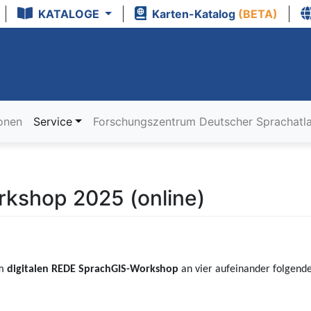
KATALOGE
Karten-Katalog
(BETA)
ionen
Service
Forschungszentrum Deutscher Sprachatl
kshop 2025 (online)
em
digitalen REDE SprachGIS-Workshop
an vier aufeinander folgende