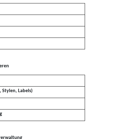
ieren
 Stylen, Labels)
g
nverwaltung